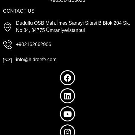
+905324156023
CONTACT US
Dudullu OSB Mah, İmes Sanayi Sitesi B Blok 204 Sk.
No:34, 34775 Ümraniye/İstanbul
+902162662906
info@hidroefe.com